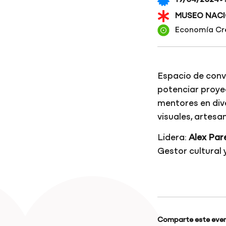
·
19/04/2024
MUSEO NACI
Economía Cr
Espacio de conv
potenciar proyec
mentores en dive
visuales, artesan
Lidera:
Alex Par
Gestor cultural 
Comparte este even