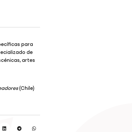
ecíficas para
pecializado de
scénicas, artes
readores
(Chile)