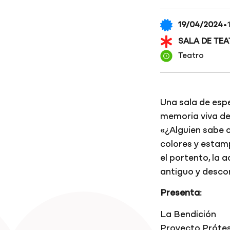
·
19/04/2024
SALA DE TE
Teatro
Una sala de espe
memoria viva de 
«¿Alguien sabe c
colores y estam
el portento, la 
antiguo y descon
Presenta:
La Bendición
Proyecto Prótes