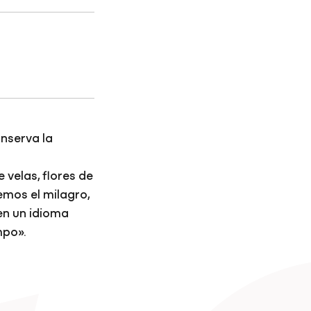
onserva la
 velas, flores de
mos el milagro,
en un idioma
mpo».