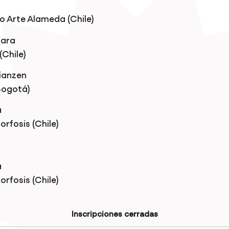
o Arte Alameda (Chile)
gara
(Chile)
ianzen
Bogotá)
a
rfosis (Chile)
a
rfosis (Chile)
Inscripciones cerradas