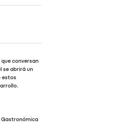
s que conversan
l se abrirá un
o estos
arrollo
.
a Gastronómica