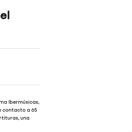
el
ama Ibermúsicas,
n contacto a 65
tituras, una